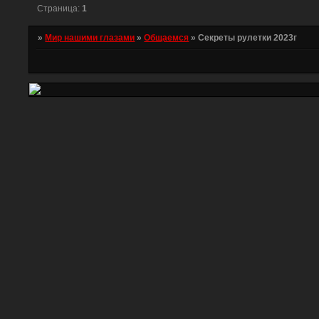
Страница:
1
»
Мир нашими глазами
»
Общаемся
»
Секреты рулетки 2023г