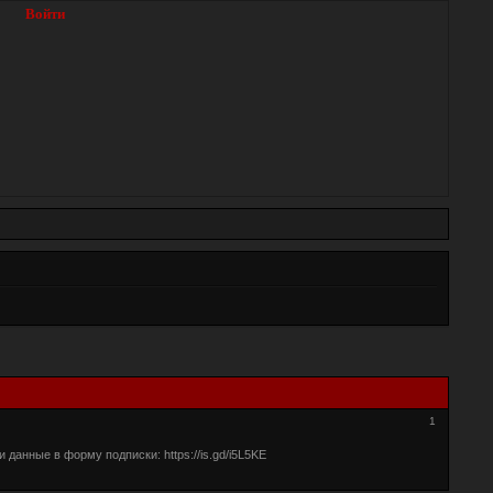
Войти
1
 данные в форму подписки: https://is.gd/i5L5KE