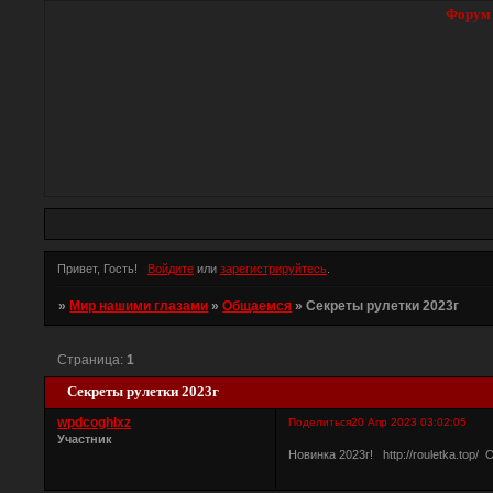
Форум
Привет, Гость!
Войдите
или
зарегистрируйтесь
.
»
Мир нашими глазами
»
Общаемся
»
Секреты рулетки 2023г
Страница:
1
Секреты рулетки 2023г
wpdcoghlxz
Поделиться
20 Апр 2023 03:02:05
Участник
Новинка 2023г! http://rouletka.top/