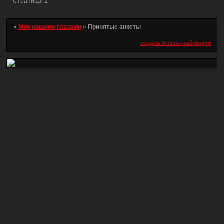
Страница:
1
»
Мир нашими глазами
»
Принятые анкеты
создать бесплатный форум