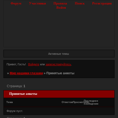
Форум
Участники
Правила
Поиск
Регистрация
Войти
Активные темы
Привет, Гость!
Войдите
или
зарегистрируйтесь
.
»
Мир нашими глазами
»
Принятые анкеты
Страница:
1
Принятые анкеты
Последнее
Тема
Ответов
Просмотров
сообщение
Форум пуст.